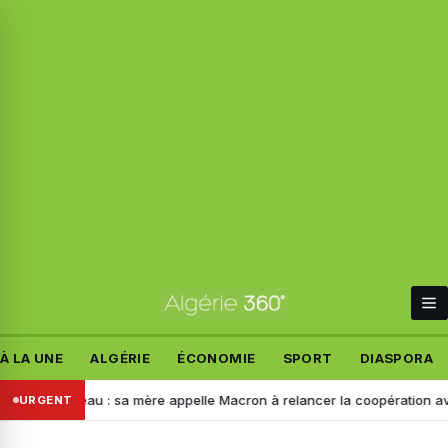
À LA UNE
ALGÉRIE
ÉCONOMIE
SPORT
DIASPORA
andeau : sa mère appelle Macron à relancer la coopération avec l’Algé
URGENT