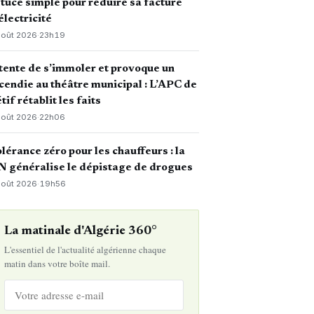
tuce simple pour réduire sa facture
électricité
août 2026
·
23h19
 tente de s’immoler et provoque un
cendie au théâtre municipal : L’APC de
tif rétablit les faits
août 2026
·
22h06
lérance zéro pour les chauffeurs : la
 généralise le dépistage de drogues
août 2026
·
19h56
La matinale d'Algérie 360°
L'essentiel de l'actualité algérienne chaque
matin dans votre boîte mail.