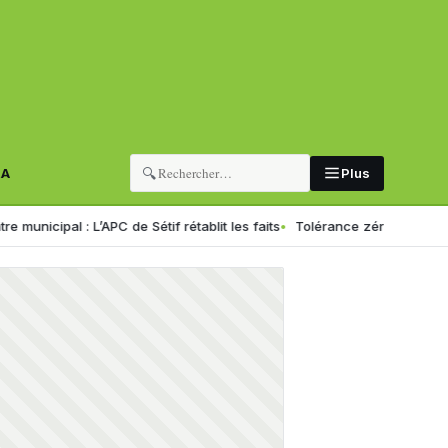
🔍
RA
Plus
’APC de Sétif rétablit les faits
Tolérance zéro pour les chauffeurs : 