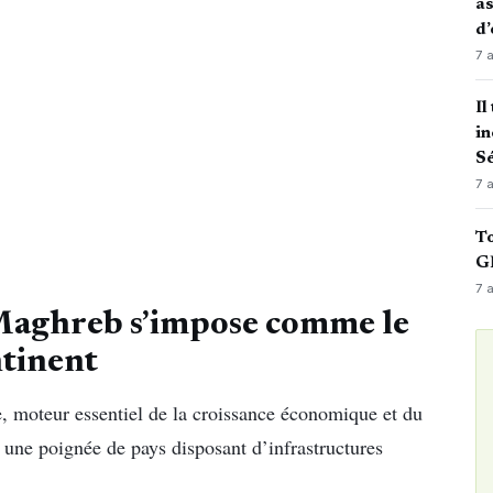
as
d’
7 
Il
in
Sé
7 
To
GN
7 
 Maghreb s’impose comme le
ntinent
e, moteur essentiel de la croissance économique et du
 une poignée de pays disposant d’infrastructures