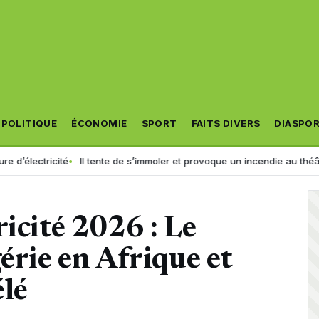
POLITIQUE
ÉCONOMIE
SPORT
FAITS DIVERS
DIASPO
té
Il tente de s’immoler et provoque un incendie au théâtre municipal : L
ricité 2026 : Le
érie en Afrique et
élé