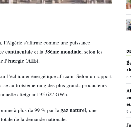
h
, l’Algérie s’affirme comme une puissance
ce continentale
38ème mondiale
et la
, selon les
D
e l’énergie (AIE).
Éc
si
sur l’échiquier énergétique africain. Selon un rapport
8 
lasse au troisième rang des plus grands producteurs
Al
 annuelle atteignant 95 627 GWh.
co
é
gaz naturel
ominé à plus de 99 % par le
, une
8 
 totale de la demande nationale.
J