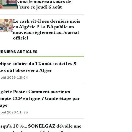
voici le nouveau cours de
l’euro ce jeudi 6 août
Le cash vit-il ses derniers mois
en Algérie ? La BA publie un
nouveau règlement au Journal
officiel
ERNIERS ARTICLES
lipse solaire du 12 août : voici les 5
tes où l’observer à Alger
août 2026
·
12h04
gérie Poste : Comment ouvrir un
mpte CCP en ligne ? Guide étape par
tape
août 2026
·
11h28
usqu’à 10 %… SONELGAZ dévoile une