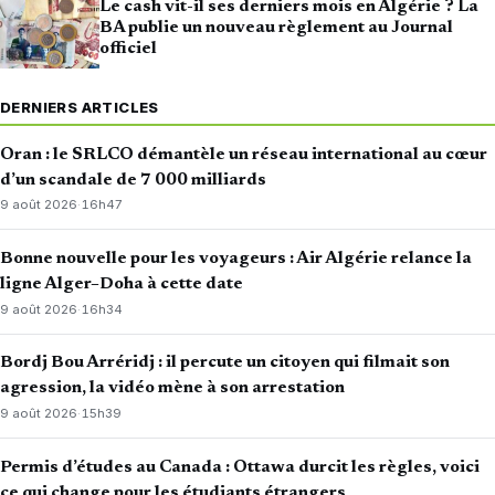
Le cash vit-il ses derniers mois en Algérie ? La
BA publie un nouveau règlement au Journal
officiel
DERNIERS ARTICLES
Oran : le SRLCO démantèle un réseau international au cœur
d’un scandale de 7 000 milliards
9 août 2026
·
16h47
Bonne nouvelle pour les voyageurs : Air Algérie relance la
ligne Alger–Doha à cette date
9 août 2026
·
16h34
Bordj Bou Arréridj : il percute un citoyen qui filmait son
agression, la vidéo mène à son arrestation
9 août 2026
·
15h39
Permis d’études au Canada : Ottawa durcit les règles, voici
ce qui change pour les étudiants étrangers