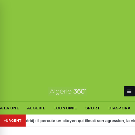
À LA UNE
ALGÉRIE
ÉCONOMIE
SPORT
DIASPORA
Bou Arréridj : il percute un citoyen qui filmait son agression, la vidéo 
URGENT