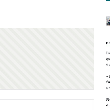
D
Im
qu
6 
« 
fu
6 
No
d’