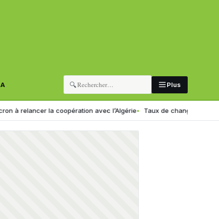
🔍
RA
Plus
elancer la coopération avec l’Algérie
Taux de change en Algérie : voi