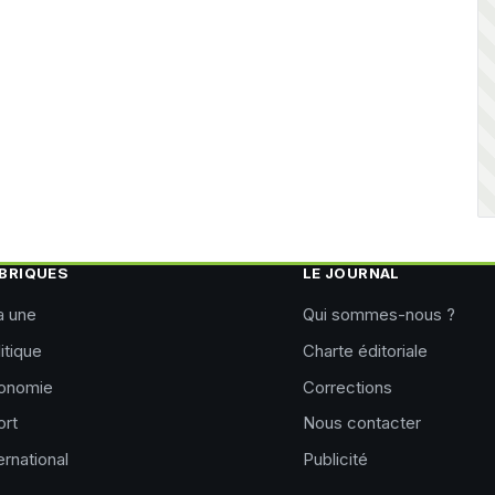
BRIQUES
LE JOURNAL
a une
Qui sommes-nous ?
itique
Charte éditoriale
onomie
Corrections
ort
Nous contacter
ernational
Publicité