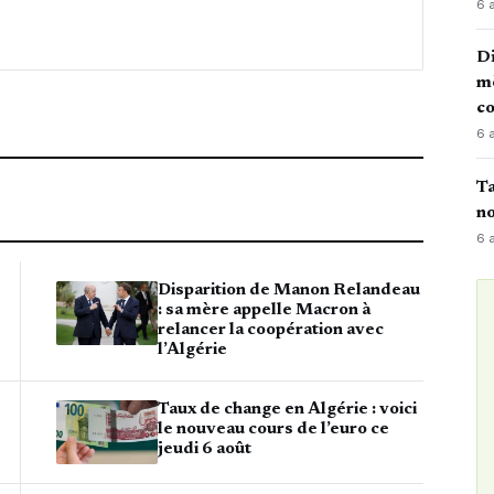
6 
Di
mè
co
6 
Ta
no
6 
Disparition de Manon Relandeau
: sa mère appelle Macron à
relancer la coopération avec
l’Algérie
Taux de change en Algérie : voici
le nouveau cours de l’euro ce
jeudi 6 août