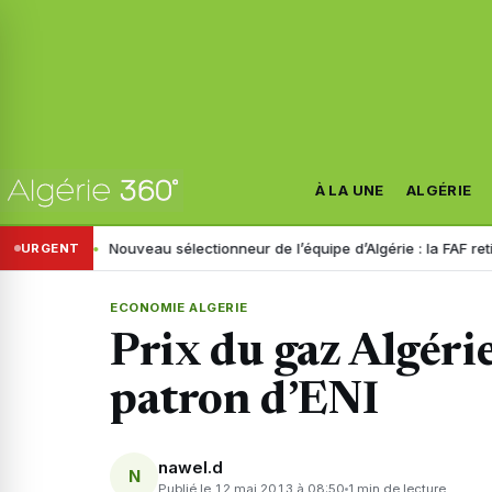
À LA UNE
ALGÉRIE
inistre
Nouveau sélectionneur de l’équipe d’Algérie : la FAF retient tr
URGENT
ECONOMIE ALGERIE
Prix du gaz Algéri
patron d’ENI
nawel.d
N
Publié le 12 mai 2013 à 08:50
1 min de lecture