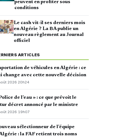
peuvent en profiter sous
conditions
Le cash vit-il ses derniers mois
en Algérie ? La BA publie un
nouveau règlement au Journal
officiel
ERNIERS ARTICLES
portation de véhicules en Algérie : ce
i change avec cette nouvelle décision
août 2026
·
20h24
Police de l’eau » : ce que prévoit le
tur décret annoncé par le ministre
août 2026
·
19h07
uveau sélectionneur de l’équipe
Algérie : la FAF retient trois noms