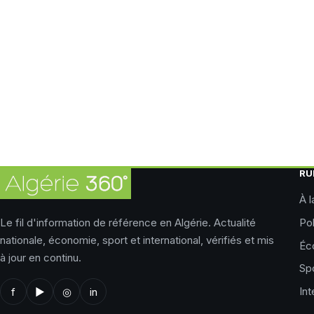
RU
À l
Le fil d'information de référence en Algérie. Actualité
Pol
nationale, économie, sport et international, vérifiés et mis
Éc
à jour en continu.
Sp
Int
f
▶
◎
in