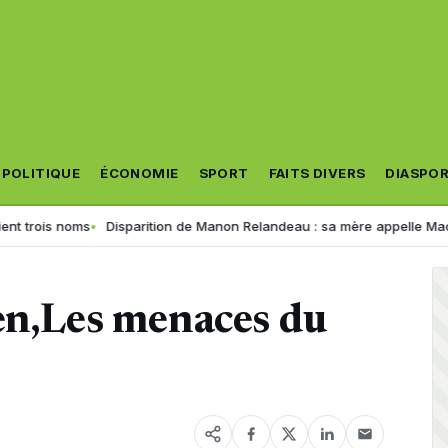
POLITIQUE
ÉCONOMIE
SPORT
FAITS DIVERS
DIASPO
ois noms
Disparition de Manon Relandeau : sa mère appelle Macron à r
en,Les menaces du