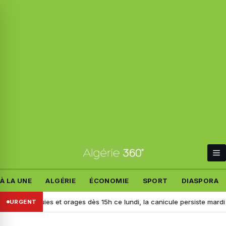
À LA UNE
ALGÉRIE
ÉCONOMIE
SPORT
DIASPORA
 : pluies et orages dès 15h ce lundi, la canicule persiste mardi dans pl
URGENT