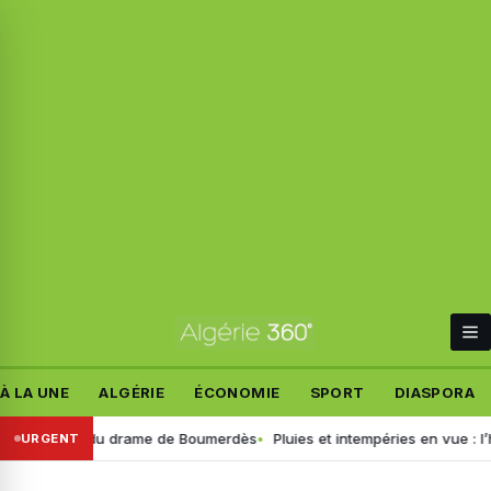
À LA UNE
ALGÉRIE
ÉCONOMIE
SPORT
DIASPORA
x détails du drame de Boumerdès
Pluies et intempéries en vue : l’heur
URGENT