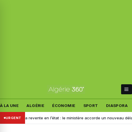
À LA UNE
ALGÉRIE
ÉCONOMIE
SPORT
DIASPORA
our la revente en l’état : le ministère accorde un nouveau délai aux im
URGENT