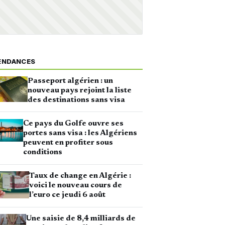
ENDANCES
Passeport algérien : un
nouveau pays rejoint la liste
des destinations sans visa
Ce pays du Golfe ouvre ses
portes sans visa : les Algériens
peuvent en profiter sous
conditions
Taux de change en Algérie :
voici le nouveau cours de
l’euro ce jeudi 6 août
Une saisie de 8,4 milliards de