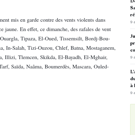
De
Sa
ré
ment mis en garde contre des vents violents dans
9 
ce jaune. En effet, ce dimanche, des rafales de vent
Ju
 Ouargla, Tipaza, El-Oued, Tissemsilt, Bordj-Bou-
pr
ssa, In-Salah, Tizi-Ouzou, Chlef, Batna, Mostaganem,
c
, Illizi, Tlemcen, Skikda, El-Bayadh, El-Mghair,
9 
l-Tarf, Saïda, Naâma, Boumerdès, Mascara, Ouled-
L’
du
à
9 