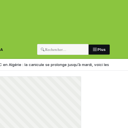
🔍
RA
Plus
la canicule se prolonge jusqu’à mardi, voici les wilayas concernées
L