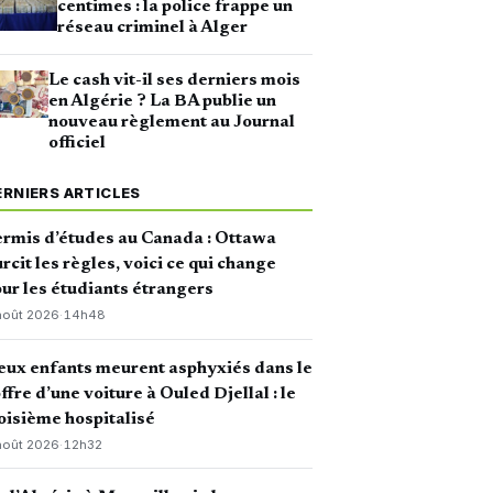
centimes : la police frappe un
réseau criminel à Alger
Le cash vit-il ses derniers mois
en Algérie ? La BA publie un
nouveau règlement au Journal
officiel
ERNIERS ARTICLES
rmis d’études au Canada : Ottawa
rcit les règles, voici ce qui change
ur les étudiants étrangers
août 2026
·
14h48
ux enfants meurent asphyxiés dans le
ffre d’une voiture à Ouled Djellal : le
oisième hospitalisé
août 2026
·
12h32