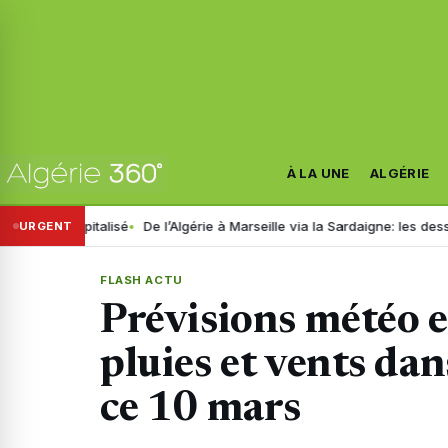
À LA UNE
ALGÉRIE
italisé
De l’Algérie à Marseille via la Sardaigne: les dessous d’un va
URGENT
FLASH ACTU
Prévisions météo en
pluies et vents dan
ce 10 mars