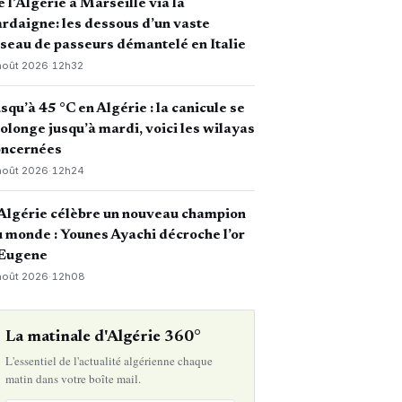
 l’Algérie à Marseille via la
rdaigne: les dessous d’un vaste
seau de passeurs démantelé en Italie
août 2026
·
12h32
squ’à 45 °C en Algérie : la canicule se
olonge jusqu’à mardi, voici les wilayas
oncernées
août 2026
·
12h24
Algérie célèbre un nouveau champion
 monde : Younes Ayachi décroche l’or
 Eugene
août 2026
·
12h08
La matinale d'Algérie 360°
L'essentiel de l'actualité algérienne chaque
matin dans votre boîte mail.