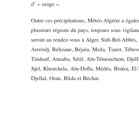
d’ « orage ».
Outre ces précipitations, Météo Algérie a égale
plusieurs régions du pays, toujours sous vigilan
seront au rendez-vous à Alger, Sidi-Bel-Abbès,
Arreridj, Relizane, Béjaïa, Msila, Tiaret, Tébe
Tindouf, Annaba, Sétif, Aïn-Témouchent, Djelfa
Jijel, Khenchela, Aïn-Defla, Médéa, Biskra, E
Djellal, Oran, Blida et Béchar.