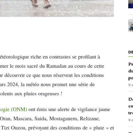
D
éorologique riche en contrastes se profilant à
amer le mois sacré du Ramadan au cours de cette
Pe
du
ur découvrir ce que nous réservent les conditions
po
ars 2024, la météo nous promet une série de
9 
iolents aux pluies orageuses !
De
co
rologie (ONM)
ont émis une alerte de vigilance jaune
tr
 Oran, Mascara, Saida, Mostaganem, Relizane,
9 
 Tizi Ouzou, prévoyant des conditions de « pluie » et