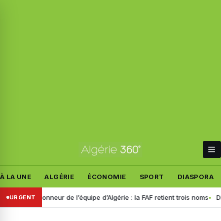
À LA UNE
ALGÉRIE
ÉCONOMIE
SPORT
DIASPORA
lectionneur de l’équipe d’Algérie : la FAF retient trois noms
Disparit
URGENT