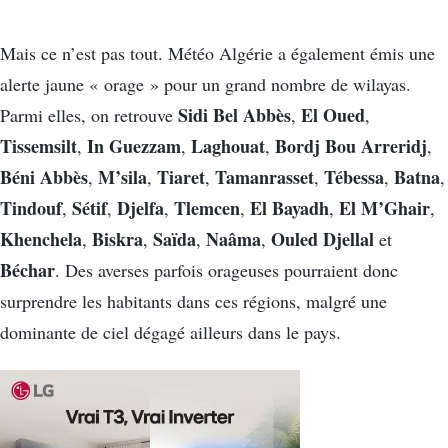
Mais ce n’est pas tout. Météo Algérie a également émis une
alerte jaune « orage » pour un grand nombre de wilayas.
Sidi Bel Abbès
El Oued
Parmi elles, on retrouve
,
,
Tissemsilt
In Guezzam
Laghouat
Bordj Bou Arreridj
,
,
,
,
Béni Abbès
M’sila
Tiaret
Tamanrasset
Tébessa
Batna
,
,
,
,
,
,
Tindouf
Sétif
Djelfa
Tlemcen
El Bayadh
El M’Ghair
,
,
,
,
,
,
Khenchela
Biskra
Saïda
Naâma
Ouled Djellal
,
,
,
,
et
Béchar
. Des averses parfois orageuses pourraient donc
surprendre les habitants dans ces régions, malgré une
dominante de ciel dégagé ailleurs dans le pays.