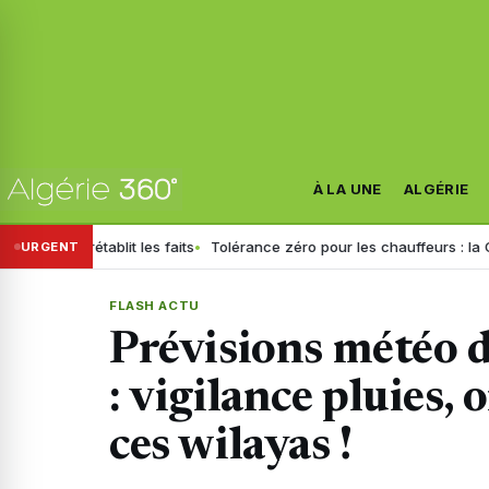
À LA UNE
ALGÉRIE
établit les faits
Tolérance zéro pour les chauffeurs : la GN générali
URGENT
FLASH ACTU
Prévisions météo d
: vigilance pluies, 
ces wilayas !