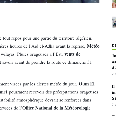
tout repos pour une partie du territoire algérien.
Météo
ières heures de l’Aïd el-Adha avant la reprise,
D
vents de
 wilayas. Pluies orageuses à l’Est,
J
ut savoir avant de prendre la route ce dimanche 31
as
d’
7 
Oum El
ment visées par les alertes météo du jour.
Il
anet
pourraient recevoir des précipitations orageuses
in
Sé
nstabilité atmosphérique devrait se renforcer dans
7 
Office National de la Météorologie
ervices de l’