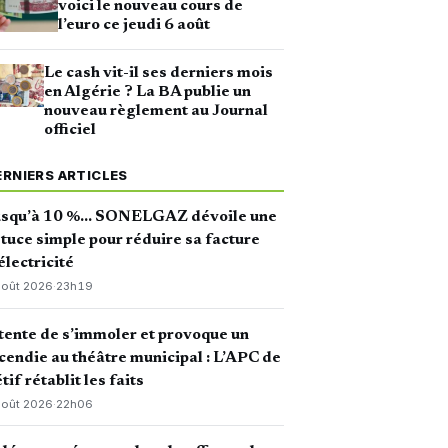
voici le nouveau cours de
l’euro ce jeudi 6 août
Le cash vit-il ses derniers mois
en Algérie ? La BA publie un
nouveau règlement au Journal
officiel
ERNIERS ARTICLES
usqu’à 10 %… SONELGAZ dévoile une
tuce simple pour réduire sa facture
électricité
août 2026
·
23h19
 tente de s’immoler et provoque un
cendie au théâtre municipal : L’APC de
tif rétablit les faits
août 2026
·
22h06