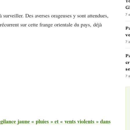
To
GN
 surveiller. Des averses orageuses y sont attendues,
7 
écurrent sur cette frange orientale du pays, déjà
Pa
vo
7 
Pa
cr
s
7 
gilance jaune « pluies » et « vents violents » dans