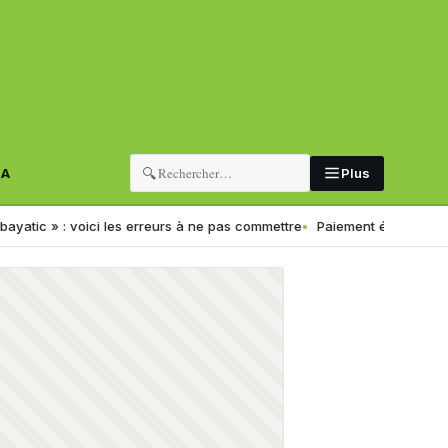
🔍
RA
Plus
voici les erreurs à ne pas commettre
Paiement électronique en Algérie