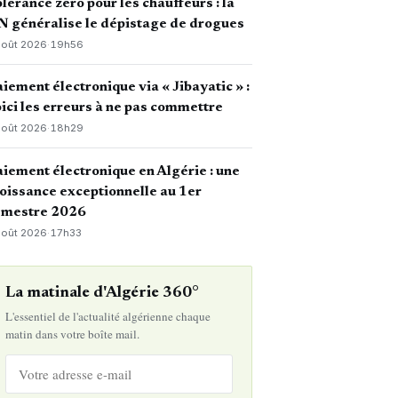
lérance zéro pour les chauffeurs : la
 généralise le dépistage de drogues
août 2026
·
19h56
iement électronique via « Jibayatic » :
ici les erreurs à ne pas commettre
août 2026
·
18h29
iement électronique en Algérie : une
oissance exceptionnelle au 1er
emestre 2026
août 2026
·
17h33
La matinale d'Algérie 360°
L'essentiel de l'actualité algérienne chaque
matin dans votre boîte mail.