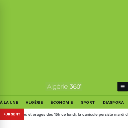
À LA UNE
ALGÉRIE
ÉCONOMIE
SPORT
DIASPORA
luies et orages dès 15h ce lundi, la canicule persiste mardi dans plusie
URGENT