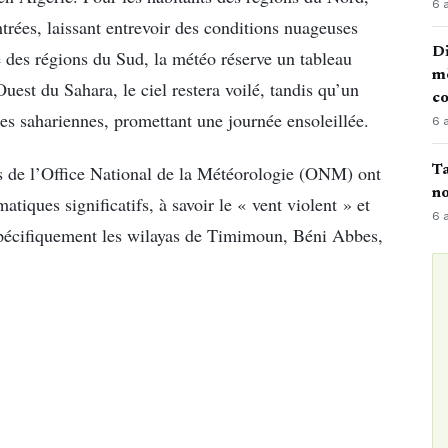
6 
ntrées, laissant entrevoir des conditions nuageuses
Di
é des régions du Sud, la météo réserve un tableau
mè
uest du Sahara, le ciel restera voilé, tandis qu’un
co
es sahariennes, promettant une journée ensoleillée.
6 
ces de l’Office National de la Météorologie (ONM) ont
Ta
no
tiques significatifs, à savoir le « vent violent » et
6 
 spécifiquement les wilayas de Timimoun, Béni Abbes,