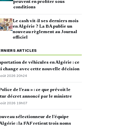
peuvent en profiter sous
conditions
Le cash vit-il ses derniers mois
en Algérie ? La BA publie un
nouveau règlement au Journal
officiel
ERNIERS ARTICLES
portation de véhicules en Algérie : ce
i change avec cette nouvelle décision
août 2026
·
20h24
Police de l’eau » : ce que prévoit le
tur décret annoncé par le ministre
août 2026
·
19h07
uveau sélectionneur de l’équipe
Algérie : la FAF retient trois noms