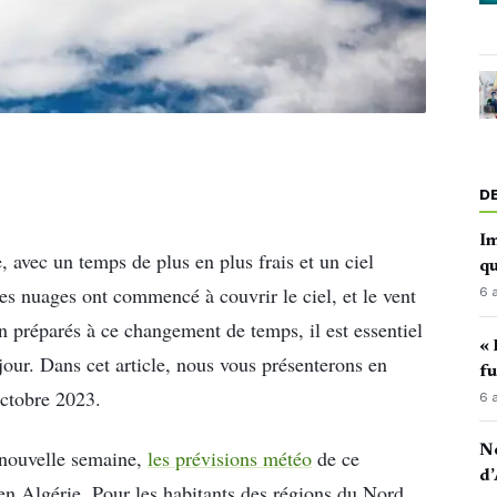
D
Im
 avec un temps de plus en plus frais et un ciel
qu
s nuages ont commencé à couvrir le ciel, et le vent
6 
en préparés à ce changement de temps, il est essentiel
« 
jour. Dans cet article, nous vous présenterons en
fu
octobre 2023.
6 
No
 nouvelle semaine,
les prévisions météo
de ce
d’
n Algérie. Pour les habitants des régions du Nord,