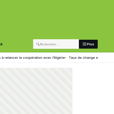
🔍
RA
Plus
la coopération avec l’Algérie
Taux de change en Algérie : voici le n