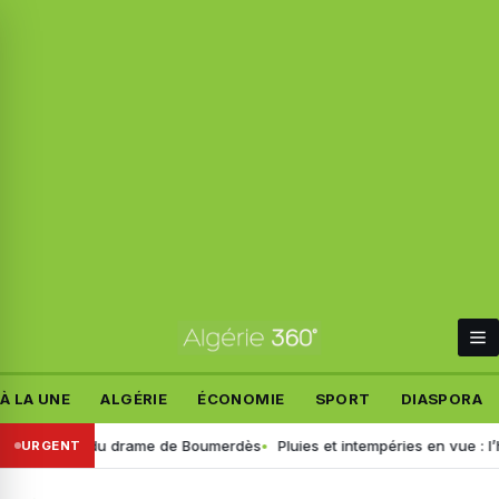
À LA UNE
ALGÉRIE
ÉCONOMIE
SPORT
DIASPORA
x détails du drame de Boumerdès
Pluies et intempéries en vue : l’heur
URGENT