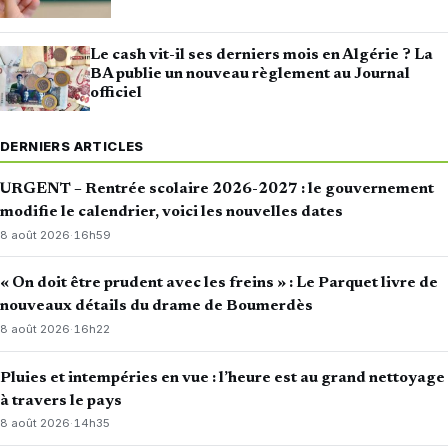
Le cash vit-il ses derniers mois en Algérie ? La
BA publie un nouveau règlement au Journal
officiel
DERNIERS ARTICLES
URGENT – Rentrée scolaire 2026-2027 : le gouvernement
modifie le calendrier, voici les nouvelles dates
8 août 2026
·
16h59
« On doit être prudent avec les freins » : Le Parquet livre de
nouveaux détails du drame de Boumerdès
8 août 2026
·
16h22
Pluies et intempéries en vue : l’heure est au grand nettoyage
à travers le pays
8 août 2026
·
14h35