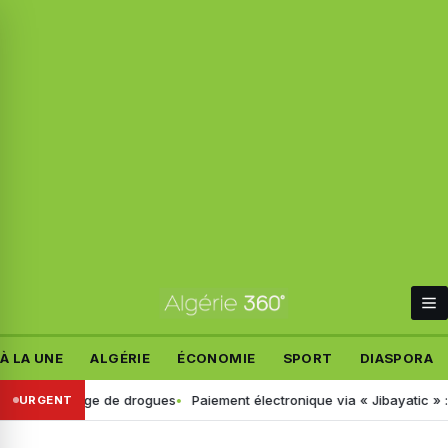
À LA UNE
ALGÉRIE
ÉCONOMIE
SPORT
DIASPORA
 dépistage de drogues
Paiement électronique via « Jibayatic » : voici 
URGENT