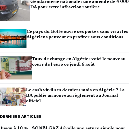
Gendarmerie nationale : une amende de 4 000
DA pour cette infraction routière
Ce pays du Golfe ouvre ses portes sans visa : les
Algériens peuvent en profiter sous conditions
Taux de change en Algérie : voici le nouveau
cours de l’euro ce jeudi 6 août
Le cash vit-il ses derniers mois en Algérie ? La
BA publie un nouveau règlement au Journal
officiel
DERNIERS ARTICLES
Jusqu’à 10 %… SONELGAZ dévoile une astuce simple pour