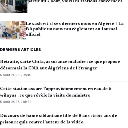
partir du 7 août, voici les stations concernées
Le cash vit-il ses derniers mois en Algérie ? La
BA publie un nouveau règlement au Journal
officiel
DERNIERS ARTICLES
Retraite, carte Chifa, assurance maladie : ce que propose
désormais la CNR aux Algériens de l’étranger
5 août 2026
·
20h46
Cette station assure l’approvisionnement en eau de 6
wilayas : ce que révèle la visite du ministre
5 août 2026
·
19h42
Discours de haine ciblant une fille de 8 ans : trois ans de
prison requis contre l’auteur de la vidéo