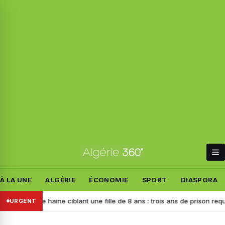
À LA UNE
ALGÉRIE
ÉCONOMIE
SPORT
DIASPORA
 de haine ciblant une fille de 8 ans : trois ans de prison requis contre 
URGENT