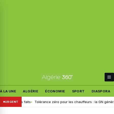
À LA UNE
ALGÉRIE
ÉCONOMIE
SPORT
DIASPORA
ablit les faits
Tolérance zéro pour les chauffeurs : la GN généralise
URGENT