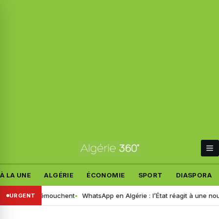
À LA UNE
ALGÉRIE
ÉCONOMIE
SPORT
DIASPORA
à Aïn Témouchent
WhatsApp en Algérie : l’État réagit à une nouvelle fon
URGENT