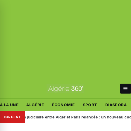
À LA UNE
ALGÉRIE
ÉCONOMIE
SPORT
DIASPORA
ération judiciaire entre Alger et Paris relancée : un nouveau cadre du 
URGENT