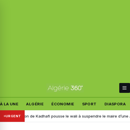
À LA UNE
ALGÉRIE
ÉCONOMIE
SPORT
DIASPORA
tation de Kadhafi pousse le wali à suspendre le maire d’une APC à Aï
URGENT