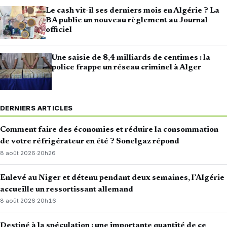
Le cash vit-il ses derniers mois en Algérie ? La
BA publie un nouveau règlement au Journal
officiel
Une saisie de 8,4 milliards de centimes : la
police frappe un réseau criminel à Alger
DERNIERS ARTICLES
Comment faire des économies et réduire la consommation
de votre réfrigérateur en été ? Sonelgaz répond
8 août 2026
·
20h26
Enlevé au Niger et détenu pendant deux semaines, l’Algérie
accueille un ressortissant allemand
8 août 2026
·
20h16
Destiné à la spéculation : une importante quantité de ce