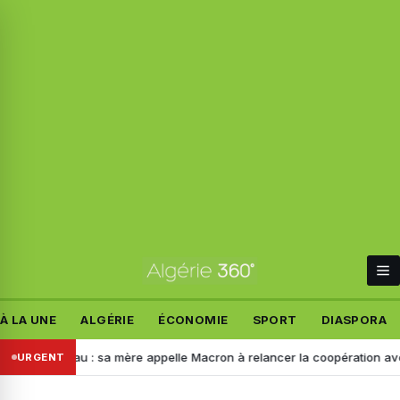
À LA UNE
ALGÉRIE
ÉCONOMIE
SPORT
DIASPORA
elandeau : sa mère appelle Macron à relancer la coopération avec l’Alg
URGENT