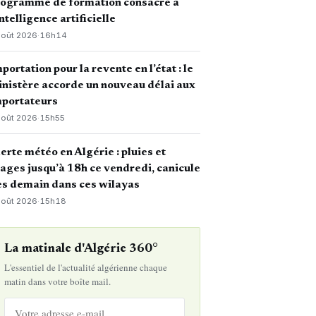
rogramme de formation consacré à
intelligence artificielle
août 2026
·
16h14
portation pour la revente en l’état : le
nistère accorde un nouveau délai aux
mportateurs
août 2026
·
15h55
erte météo en Algérie : pluies et
ages jusqu’à 18h ce vendredi, canicule
s demain dans ces wilayas
août 2026
·
15h18
La matinale d'Algérie 360°
L'essentiel de l'actualité algérienne chaque
matin dans votre boîte mail.