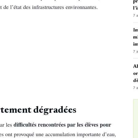
p
 de l’état des infrastructures environnantes.
l’
7 
Im
mi
i
7 
Al
or
dè
7 
ortement dégradées
difficultés rencontrées par les élèves pour
par les
ies ont provoqué une accumulation importante d’eau,