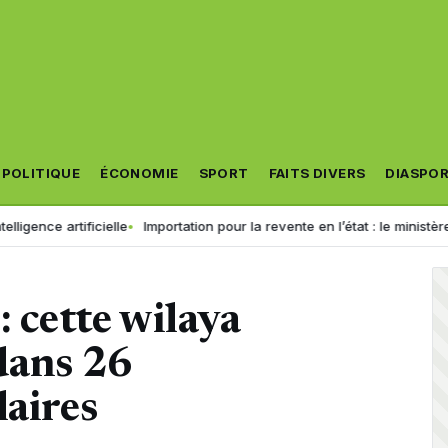
POLITIQUE
ÉCONOMIE
SPORT
FAITS DIVERS
DIASPO
icielle
Importation pour la revente en l’état : le ministère accorde u
: cette wilaya
dans 26
laires