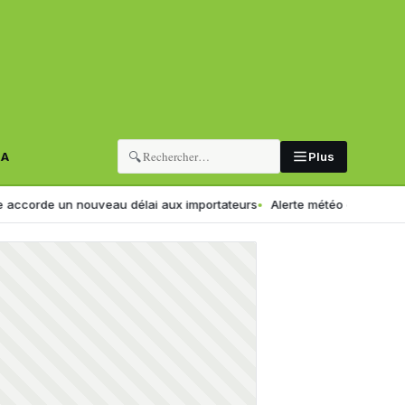
🔍
RA
Plus
n nouveau délai aux importateurs
Alerte météo en Algérie : pluies et 