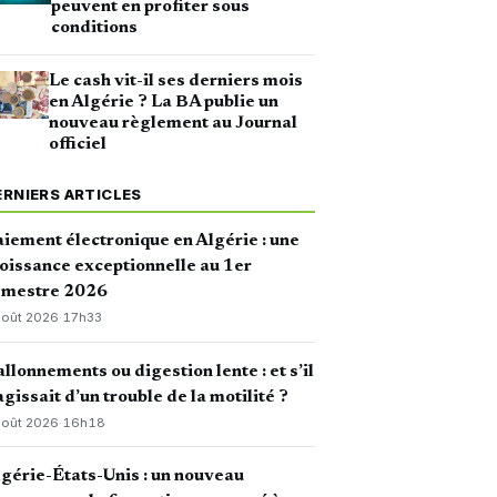
peuvent en profiter sous
conditions
Le cash vit-il ses derniers mois
en Algérie ? La BA publie un
nouveau règlement au Journal
officiel
ERNIERS ARTICLES
iement électronique en Algérie : une
oissance exceptionnelle au 1er
emestre 2026
août 2026
·
17h33
llonnements ou digestion lente : et s’il
agissait d’un trouble de la motilité ?
août 2026
·
16h18
gérie-États-Unis : un nouveau