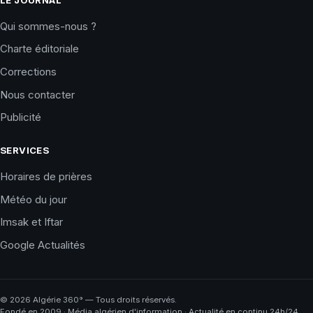
Qui sommes-nous ?
Charte éditoriale
Corrections
Nous contacter
Publicité
SERVICES
Horaires de prières
Météo du jour
Imsak et Iftar
Google Actualités
©
2026
Algérie 360° — Tous droits réservés.
Fondé en 2009 · Média algérien d'information · Actualité en continu 24h/24