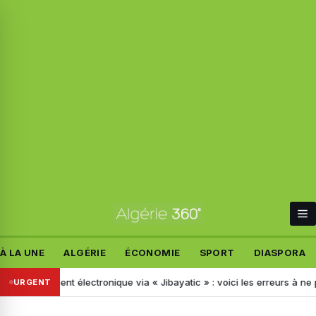
À LA UNE
ALGÉRIE
ÉCONOMIE
SPORT
DIASPORA
Paiement électronique via « Jibayatic » : voici les erreurs à ne pas co
URGENT