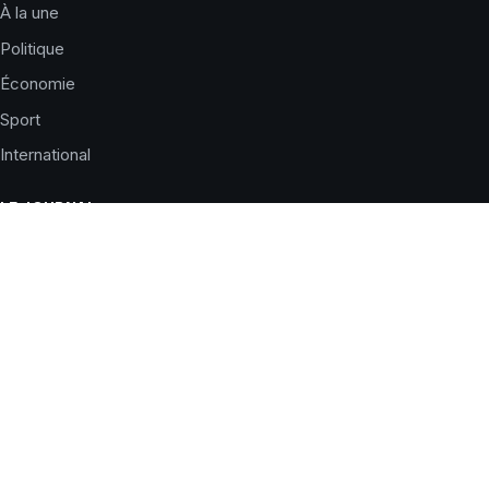
À la une
Politique
Économie
Sport
International
LE JOURNAL
Qui sommes-nous ?
Charte éditoriale
Corrections
Nous contacter
Publicité
SERVICES
Horaires de prières