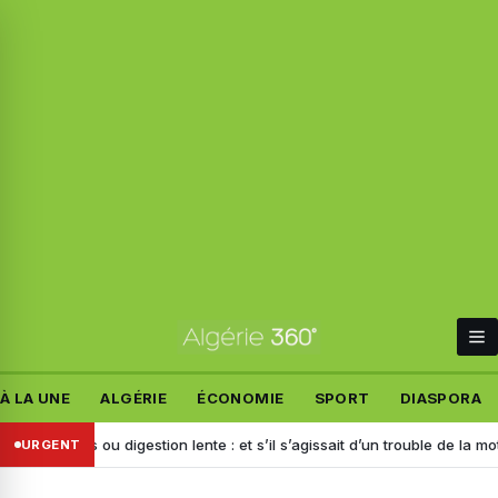
À LA UNE
ALGÉRIE
ÉCONOMIE
SPORT
DIASPORA
ents ou digestion lente : et s’il s’agissait d’un trouble de la motilité ?
URGENT