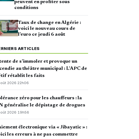
peuvent en profiter sous
conditions
Taux de change en Algérie :
voici le nouveau cours de
l’euro ce jeudi 6 août
ERNIERS ARTICLES
 tente de s’immoler et provoque un
cendie au théâtre municipal : L’APC de
tif rétablit les faits
août 2026
·
22h06
lérance zéro pour les chauffeurs : la
 généralise le dépistage de drogues
août 2026
·
19h56
iement électronique via « Jibayatic » :
ici les erreurs à ne pas commettre