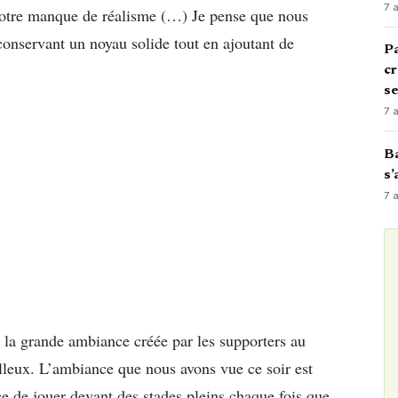
7 
t notre manque de réalisme (…) Je pense que nous
conservant un noyau solide tout en ajoutant de
Pa
cr
s
7 
Ba
s’
7 
e la grande ambiance créée par les supporters au
leux. L’ambiance que nous avons vue ce soir est
e de jouer devant des stades pleins chaque fois que