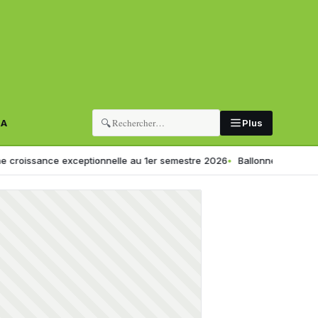
🔍
RA
Plus
ce exceptionnelle au 1er semestre 2026
Ballonnements ou digestion lente