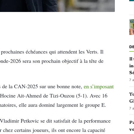
D
prochaines échéances qui attendent les Verts. Il
Il
nde-2026 sera son prochain objectif à la tête de
in
Sé
7 
res de la CAN-2025 sur une bonne note,
en s’imposant
 Hocine Ait-Ahmed de Tizi-Ouzou (5-1). Avec 16
To
GN
inatoires, elle aura dominé largement le groupe E.
7 
Vladimir Petkovic se dit satisfait de la performance
Pa
r chez certains joueurs, ils ont encore la capacité
vo