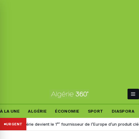
À LA UNE
ALGÉRIE
ÉCONOMIE
SPORT
DIASPORA
’Algérie devient le 1ᵉʳ fournisseur de l’Europe d’un produit clé pour l’in
URGENT