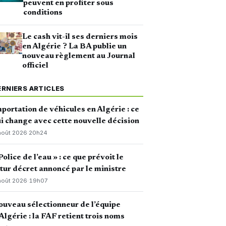
peuvent en profiter sous
conditions
Le cash vit-il ses derniers mois
en Algérie ? La BA publie un
nouveau règlement au Journal
officiel
ERNIERS ARTICLES
portation de véhicules en Algérie : ce
i change avec cette nouvelle décision
août 2026
·
20h24
Police de l’eau » : ce que prévoit le
tur décret annoncé par le ministre
août 2026
·
19h07
uveau sélectionneur de l’équipe
Algérie : la FAF retient trois noms