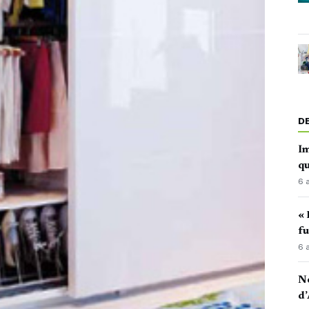
D
Im
qu
6 
« 
fu
6 
No
d’