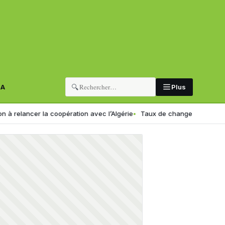
🔍
RA
Plus
er la coopération avec l’Algérie
Taux de change en Algérie : voici le