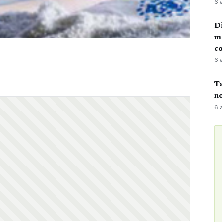
6 
Di
mè
co
6 
Ta
no
6 