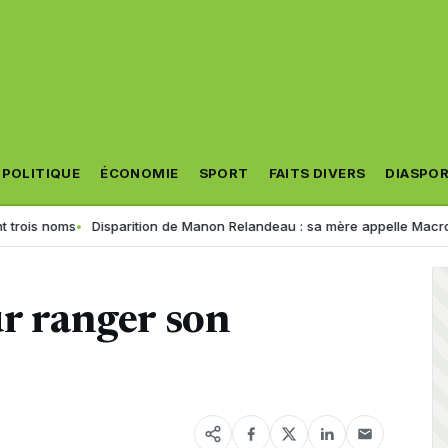
POLITIQUE
ÉCONOMIE
SPORT
FAITS DIVERS
DIASPO
oms
Disparition de Manon Relandeau : sa mère appelle Macron à relanc
ur ranger son