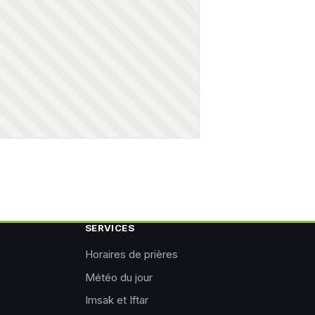
SERVICES
Horaires de prières
Météo du jour
Imsak et Iftar