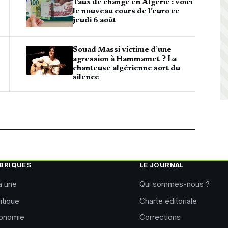
Taux de change en Algérie : voici
le nouveau cours de l’euro ce
jeudi 6 août
Souad Massi victime d’une
agression à Hammamet ? La
chanteuse algérienne sort du
silence
BRIQUES
LE JOURNAL
a une
Qui sommes-nous ?
itique
Charte éditoriale
onomie
Corrections