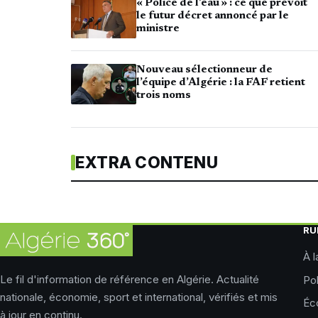
« Police de l’eau » : ce que prévoit
le futur décret annoncé par le
ministre
Nouveau sélectionneur de
l’équipe d’Algérie : la FAF retient
trois noms
EXTRA CONTENU
RU
À l
Le fil d'information de référence en Algérie. Actualité
Pol
nationale, économie, sport et international, vérifiés et mis
Éc
à jour en continu.