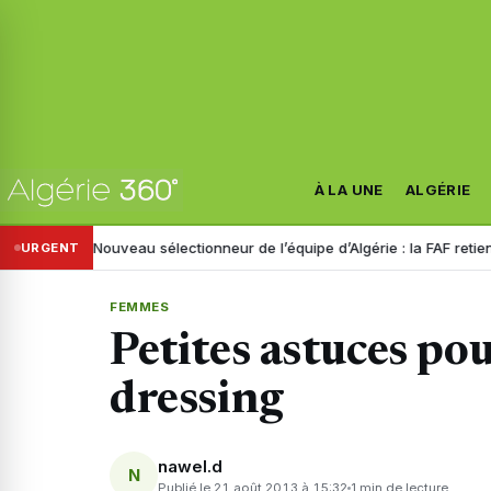
À LA UNE
ALGÉRIE
re
Nouveau sélectionneur de l’équipe d’Algérie : la FAF retient trois n
URGENT
FEMMES
Petites astuces po
dressing
nawel.d
N
Publié le 21 août 2013 à 15:32
1 min de lecture