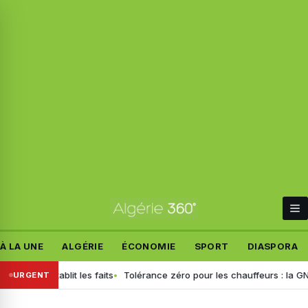
À LA UNE
ALGÉRIE
ÉCONOMIE
SPORT
DIASPORA
tif rétablit les faits
Tolérance zéro pour les chauffeurs : la GN gén
URGENT