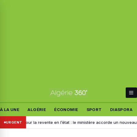
À LA UNE
ALGÉRIE
ÉCONOMIE
SPORT
DIASPORA
ion pour la revente en l’état : le ministère accorde un nouveau délai a
URGENT