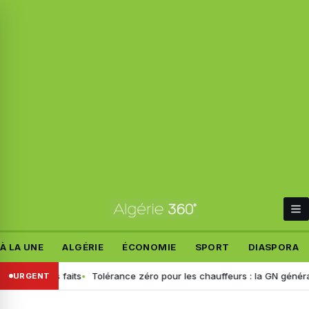
À LA UNE
ALGÉRIE
ÉCONOMIE
SPORT
DIASPORA
t les faits
Tolérance zéro pour les chauffeurs : la GN généralise le 
URGENT