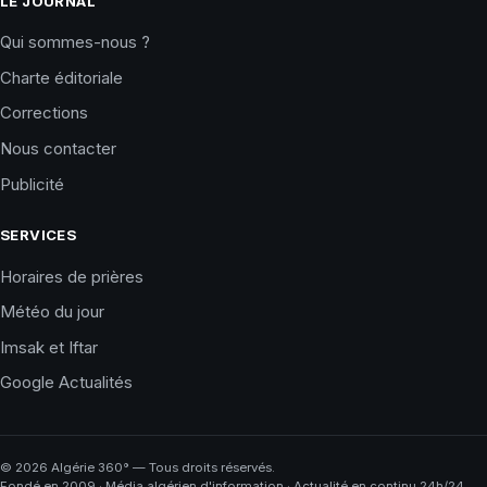
LE JOURNAL
Qui sommes-nous ?
Charte éditoriale
Corrections
Nous contacter
Publicité
SERVICES
Horaires de prières
Météo du jour
Imsak et Iftar
Google Actualités
©
2026
Algérie 360° — Tous droits réservés.
Fondé en 2009 · Média algérien d'information · Actualité en continu 24h/24