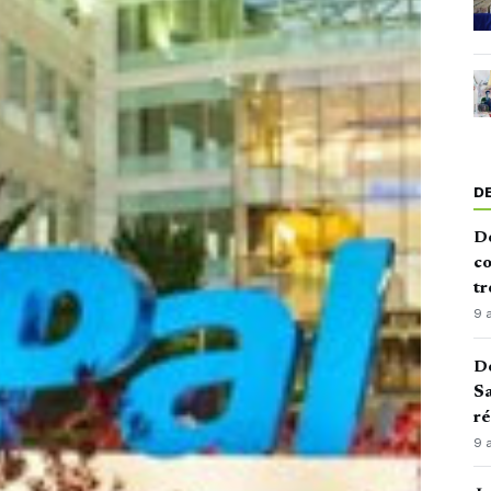
D
De
co
tr
9 
De
Sa
ré
9 