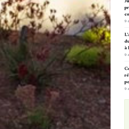
Ju
pr
c
9 
L’
du
à
9 
Co
ré
po
9 