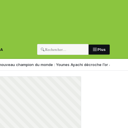
🔍
RA
Plus
u monde : Younes Ayachi décroche l’or à Eugene
Corruption : 139 uni