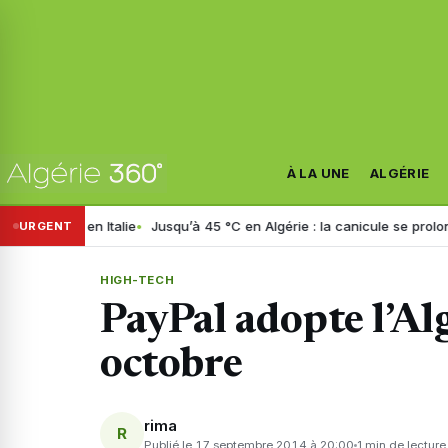
À LA UNE
ALGÉRIE
Jusqu’à 45 °C en Algérie : la canicule se prolonge jusqu’à mardi, vo
URGENT
HIGH-TECH
PayPal adopte l’Alg
octobre
rima
R
Publié le 17 septembre 2014 à 20:00
1 min de lecture