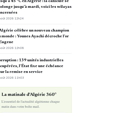
squ’à 45 °C en Algérie : la canicule se
olonge jusqu’à mardi, voici les wilayas
oncernées
août 2026
·
12h24
Algérie célèbre un nouveau champion
 monde : Younes Ayachi décroche l’or
 Eugene
août 2026
·
12h08
rruption : 139 unités industrielles
cupérées, l’État fixe une échéance
ur la remise en service
août 2026
·
11h03
La matinale d'Algérie 360°
L'essentiel de l'actualité algérienne chaque
matin dans votre boîte mail.