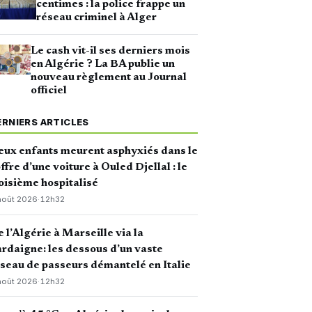
centimes : la police frappe un
réseau criminel à Alger
Le cash vit-il ses derniers mois
en Algérie ? La BA publie un
nouveau règlement au Journal
officiel
ERNIERS ARTICLES
ux enfants meurent asphyxiés dans le
ffre d’une voiture à Ouled Djellal : le
oisième hospitalisé
août 2026
·
12h32
 l’Algérie à Marseille via la
rdaigne: les dessous d’un vaste
seau de passeurs démantelé en Italie
août 2026
·
12h32