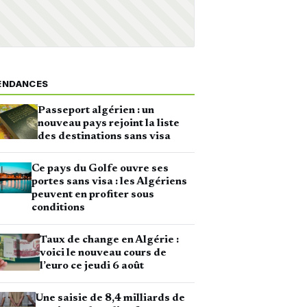
ENDANCES
Passeport algérien : un
nouveau pays rejoint la liste
des destinations sans visa
Ce pays du Golfe ouvre ses
portes sans visa : les Algériens
peuvent en profiter sous
conditions
Taux de change en Algérie :
voici le nouveau cours de
l’euro ce jeudi 6 août
Une saisie de 8,4 milliards de