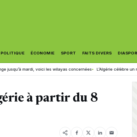
POLITIQUE
ÉCONOMIE
SPORT
FAITS DIVERS
DIASPO
ici les wilayas concernées
L’Algérie célèbre un nouveau champion d
érie à partir du 8