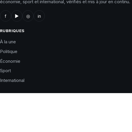
économie, sport et international, vérifiés et mis à jour en continu.
f
▶
◎
in
RUBRIQUES
À la une
Politique
Économie
Sport
International
LE JOURNAL
Qui sommes-nous ?
Charte éditoriale
Corrections