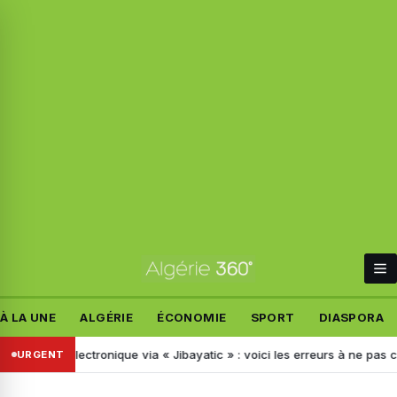
À LA UNE
ALGÉRIE
ÉCONOMIE
SPORT
DIASPORA
t électronique via « Jibayatic » : voici les erreurs à ne pas commettre
URGENT