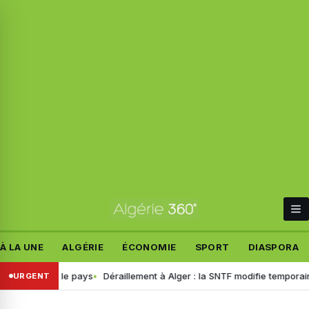
À LA UNE
ALGÉRIE
ÉCONOMIE
SPORT
DIASPORA
avers le pays
Déraillement à Alger : la SNTF modifie temporairement la
URGENT