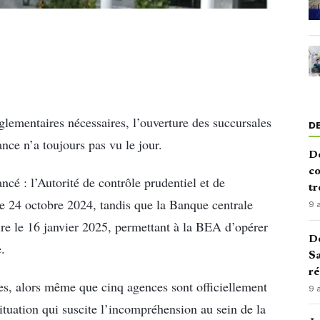
églementaires nécessaires, l’ouverture des succursales
D
ance n’a toujours pas vu le jour.
De
co
ncé : l’Autorité de contrôle prudentiel et de
tr
e 24 octobre 2024, tandis que la Banque centrale
9 
re le 16 janvier 2025, permettant à la BEA d’opérer
De
.
Sa
ré
es, alors même que cinq agences sont officiellement
9 
situation qui suscite l’incompréhension au sein de la