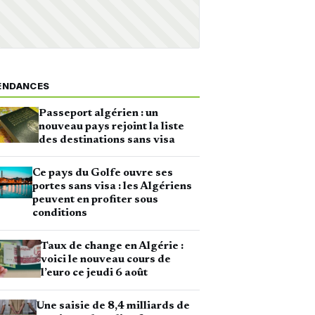
ENDANCES
Passeport algérien : un
nouveau pays rejoint la liste
des destinations sans visa
Ce pays du Golfe ouvre ses
portes sans visa : les Algériens
peuvent en profiter sous
conditions
Taux de change en Algérie :
voici le nouveau cours de
l’euro ce jeudi 6 août
Une saisie de 8,4 milliards de