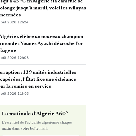
squ’à 45 °C en Algérie : la canicule se
olonge jusqu’à mardi, voici les wilayas
oncernées
août 2026
·
12h24
Algérie célèbre un nouveau champion
 monde : Younes Ayachi décroche l’or
 Eugene
août 2026
·
12h08
rruption : 139 unités industrielles
cupérées, l’État fixe une échéance
ur la remise en service
août 2026
·
11h03
La matinale d'Algérie 360°
L'essentiel de l'actualité algérienne chaque
matin dans votre boîte mail.