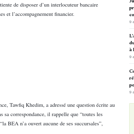
Ju
iente de disposer d’un interlocuteur bancaire
pr
vises et l’accompagnement financier.
c
9 
L’
du
à
9 
Co
ré
po
9 
ance, Tawfiq Khedim, a adressé une question écrite au
 sa correspondance, il rappelle que “toutes les
 “la BEA n’a ouvert aucune de ses succursales”,