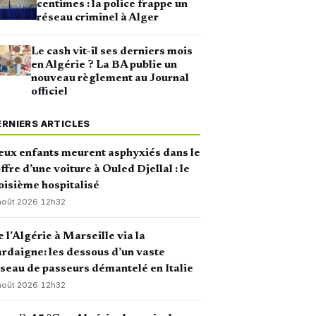
centimes : la police frappe un
réseau criminel à Alger
Le cash vit-il ses derniers mois
en Algérie ? La BA publie un
nouveau règlement au Journal
officiel
ERNIERS ARTICLES
ux enfants meurent asphyxiés dans le
ffre d’une voiture à Ouled Djellal : le
oisième hospitalisé
août 2026
·
12h32
 l’Algérie à Marseille via la
rdaigne: les dessous d’un vaste
seau de passeurs démantelé en Italie
août 2026
·
12h32