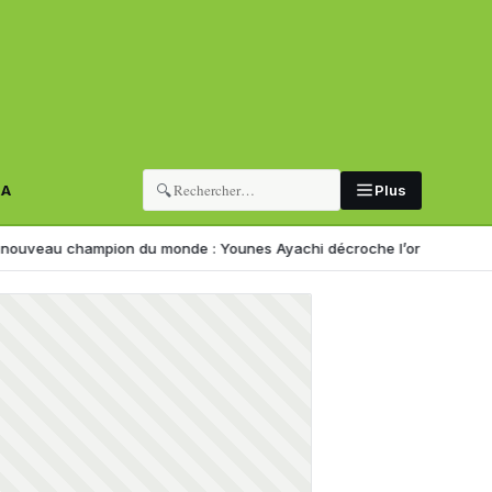
🔍
RA
Plus
ampion du monde : Younes Ayachi décroche l’or à Eugene
Corruption 