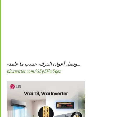
وتنقل أعوان الدرك، حسب ما علمته…
pic.twitter.com/65y5Fw9qez