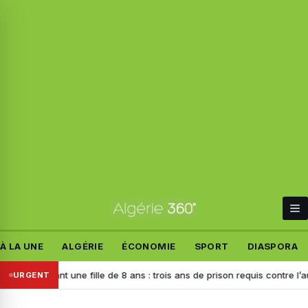
À LA UNE
ALGÉRIE
ÉCONOMIE
SPORT
DIASPORA
blant une fille de 8 ans : trois ans de prison requis contre l’auteur de l
URGENT