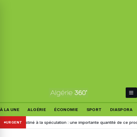
À LA UNE
ALGÉRIE
ÉCONOMIE
SPORT
DIASPORA
Destiné à la spéculation : une importante quantité de ce produit saisie
URGENT