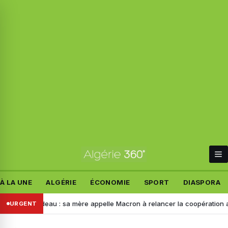
À LA UNE
ALGÉRIE
ÉCONOMIE
SPORT
DIASPORA
Relandeau : sa mère appelle Macron à relancer la coopération avec l’A
URGENT