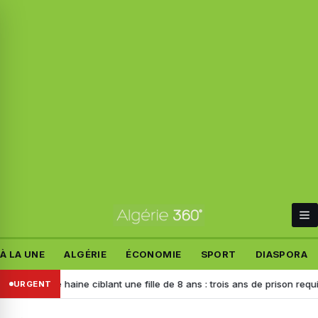
À LA UNE
ALGÉRIE
ÉCONOMIE
SPORT
DIASPORA
 de haine ciblant une fille de 8 ans : trois ans de prison requis contre 
URGENT