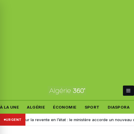
À LA UNE
ALGÉRIE
ÉCONOMIE
SPORT
DIASPORA
ion pour la revente en l’état : le ministère accorde un nouveau délai au
URGENT