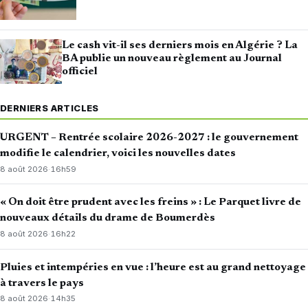
Le cash vit-il ses derniers mois en Algérie ? La
BA publie un nouveau règlement au Journal
officiel
DERNIERS ARTICLES
URGENT – Rentrée scolaire 2026-2027 : le gouvernement
modifie le calendrier, voici les nouvelles dates
8 août 2026
·
16h59
« On doit être prudent avec les freins » : Le Parquet livre de
nouveaux détails du drame de Boumerdès
8 août 2026
·
16h22
Pluies et intempéries en vue : l’heure est au grand nettoyage
à travers le pays
8 août 2026
·
14h35