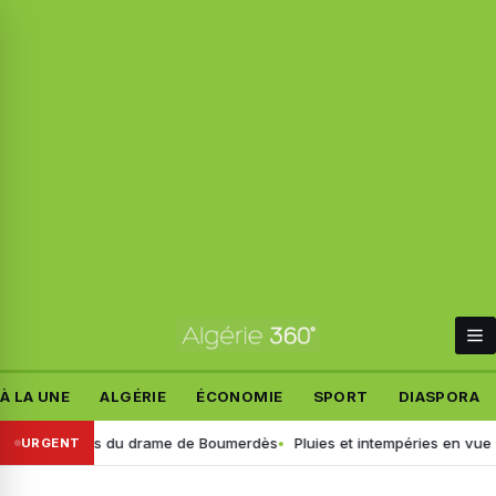
À LA UNE
ALGÉRIE
ÉCONOMIE
SPORT
DIASPORA
veaux détails du drame de Boumerdès
Pluies et intempéries en vue : l’
URGENT