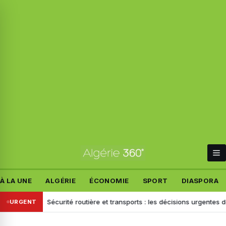
À LA UNE
ALGÉRIE
ÉCONOMIE
SPORT
DIASPORA
week-end
Sécurité routière et transports : les décisions urgentes de S
URGENT