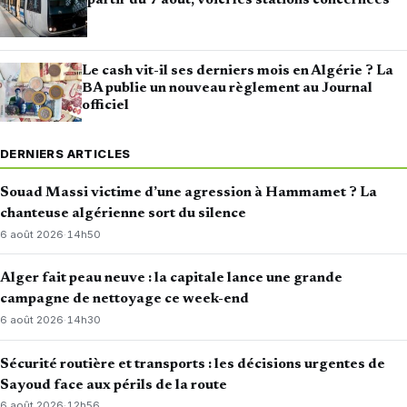
partir du 7 août, voici les stations concernées
Le cash vit-il ses derniers mois en Algérie ? La
BA publie un nouveau règlement au Journal
officiel
DERNIERS ARTICLES
Souad Massi victime d’une agression à Hammamet ? La
chanteuse algérienne sort du silence
6 août 2026
·
14h50
Alger fait peau neuve : la capitale lance une grande
campagne de nettoyage ce week-end
6 août 2026
·
14h30
Sécurité routière et transports : les décisions urgentes de
Sayoud face aux périls de la route
6 août 2026
·
12h56