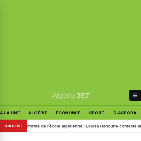
À LA UNE
ALGÉRIE
ÉCONOMIE
SPORT
DIASPORA
ments
Réforme de l’école algérienne : Louisa Hanoune conteste le proj
URGENT