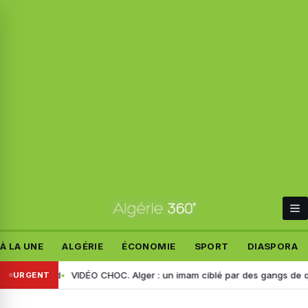
À LA UNE
ALGÉRIE
ÉCONOMIE
SPORT
DIASPORA
ous attend
VIDÉO CHOC. Alger : un imam ciblé par des gangs de quarti
URGENT