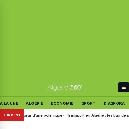
À LA UNE
ALGÉRIE
ÉCONOMIE
SPORT
DIASPORA
gérien au cœur d’une polémique
Transport en Algérie : les bus de plus 
URGENT