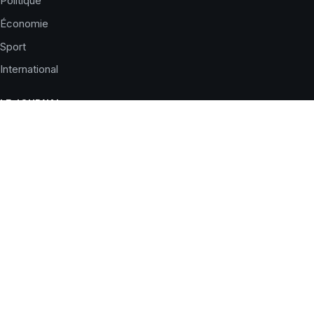
Politique
Économie
Sport
International
LE JOURNAL
Qui sommes-nous ?
Charte éditoriale
Corrections
Nous contacter
Publicité
SERVICES
Horaires de prières
Météo du jour