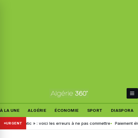
À LA UNE
ALGÉRIE
ÉCONOMIE
SPORT
DIASPORA
 « Jibayatic » : voici les erreurs à ne pas commettre
Paiement électr
URGENT