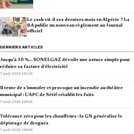
Le cash vit-il ses derniers mois en Algérie ? La
BA publie un nouveau règlement au Journal
officiel
DERNIERS ARTICLES
Jusqu’à 10 %… SONELGAZ dévoile une astuce simple pour
réduire sa facture d’électricité
7 août 2026
·
23h19
Il tente de s’immoler et provoque un incendie au théâtre
municipal : L’APC de Sétif rétablit les faits
7 août 2026
·
22h06
Tolérance zéro pour les chauffeurs : la GN généralise le
dépistage de drogues
7 août 2026
·
19h56