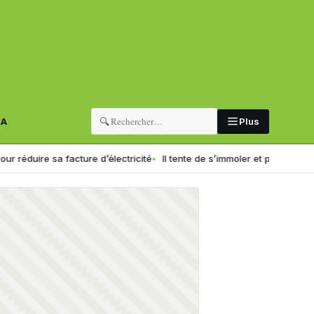
🔍
RA
Plus
 sa facture d’électricité
Il tente de s’immoler et provoque un incendie