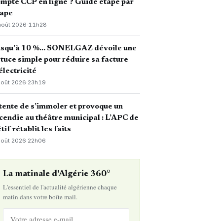
mpte CCP en ligne ? Guide étape par
tape
août 2026
·
11h28
usqu’à 10 %… SONELGAZ dévoile une
tuce simple pour réduire sa facture
électricité
août 2026
·
23h19
 tente de s’immoler et provoque un
cendie au théâtre municipal : L’APC de
tif rétablit les faits
août 2026
·
22h06
La matinale d'Algérie 360°
L'essentiel de l'actualité algérienne chaque
matin dans votre boîte mail.