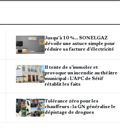
Jusqu’à 10 %… SONELGAZ
dévoile une astuce simple pour
réduire sa facture d’électricité
Il tente de s’immoler et
provoque un incendie au théâtre
municipal : L’APC de Sétif
rétablit les faits
Tolérance zéro pour les
chauffeurs : la GN généralise le
dépistage de drogues