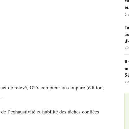
co
é
8 
J
as
d’
7 
Il
in
Sé
7 
rnet de relevé, OTx compteur ou coupure (édition,
..
de l’exhaustivité et fiabilité des tâches confiées