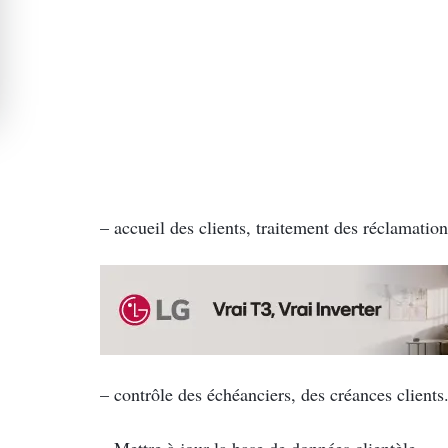
– accueil des clients, traitement des réclamation
– contrôle des échéanciers, des créances clients.
– Mettre à jour la base de données clientèle