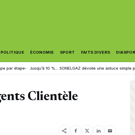
POLITIQUE
ÉCONOMIE
SPORT
FAITS DIVERS
DIASPO
tape
Jusqu’à 10 %… SONELGAZ dévoile une astuce simple pour réduire
gents Clientèle