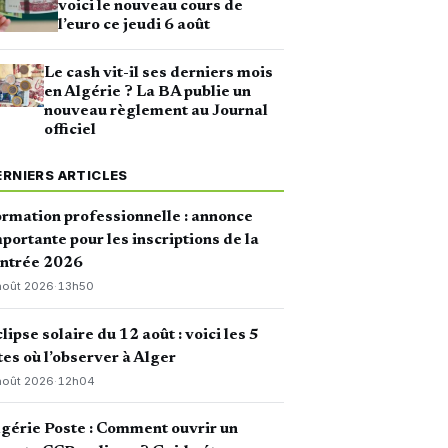
voici le nouveau cours de
l’euro ce jeudi 6 août
Le cash vit-il ses derniers mois
en Algérie ? La BA publie un
nouveau règlement au Journal
officiel
ERNIERS ARTICLES
rmation professionnelle : annonce
portante pour les inscriptions de la
entrée 2026
août 2026
·
13h50
lipse solaire du 12 août : voici les 5
tes où l’observer à Alger
août 2026
·
12h04
gérie Poste : Comment ouvrir un