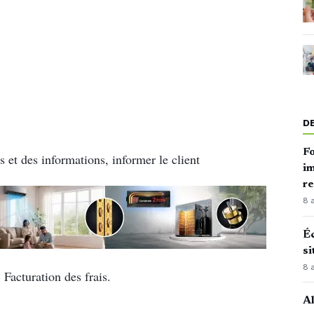
D
Fo
s et des informations, informer le client
im
r
8 
Éc
si
8 
 Facturation des frais.
Al