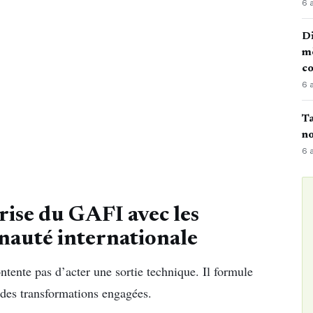
6 
Di
mè
co
6 
Ta
no
6 
 grise du GAFI avec les
unauté internationale
ntente pas d’acter une sortie technique. Il formule
me des transformations engagées.