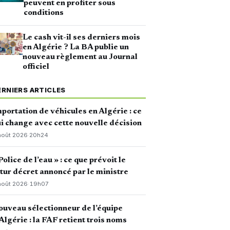
peuvent en profiter sous
conditions
Le cash vit-il ses derniers mois
en Algérie ? La BA publie un
nouveau règlement au Journal
officiel
ERNIERS ARTICLES
portation de véhicules en Algérie : ce
i change avec cette nouvelle décision
août 2026
·
20h24
Police de l’eau » : ce que prévoit le
tur décret annoncé par le ministre
août 2026
·
19h07
uveau sélectionneur de l’équipe
Algérie : la FAF retient trois noms