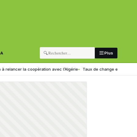
🔍
RA
Plus
la coopération avec l’Algérie
Taux de change en Algérie : voici le no