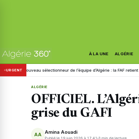
À LA UNE
ALGÉRIE
Nouveau sélectionneur de l’équipe d’Algérie : la FAF retient trois noms
URGENT
ALGÉRIE
OFFICIEL. L’Algérie
grise du GAFI
Amina Aouadi
AA
Publié le 19 juin 2026 à 17:41
3 min de lecture